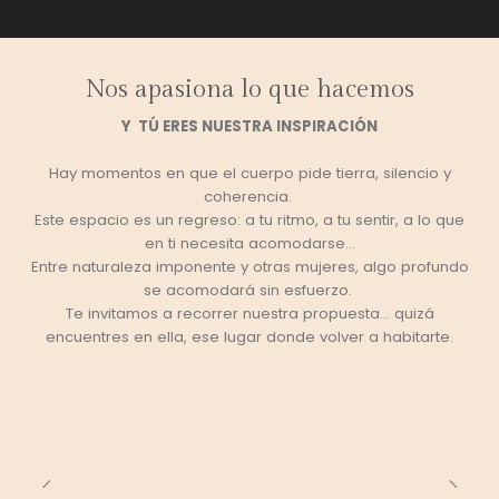
Ritual
Moon
s
estacional
Market
creativas
Nos apasiona lo que hacemos
Y TÚ ERES NUESTRA INSPIRACIÓN
Hay momentos en que el cuerpo pide tierra, silencio y
coherencia.
Este espacio es un regreso: a tu ritmo, a tu sentir, a lo que
en ti necesita acomodarse...
Entre naturaleza imponente y otras mujeres, algo profundo
se acomodará sin esfuerzo.
Te invitamos a recorrer nuestra propuesta… quizá
encuentres en ella, ese lugar donde volver a habitarte.