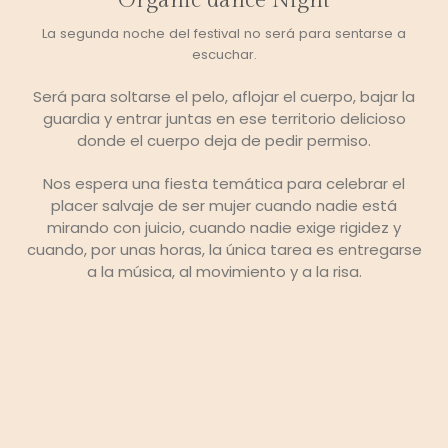
Organic dance Night
La segunda noche del festival no será para sentarse a
escuchar.
Será para soltarse el pelo, aflojar el cuerpo, bajar la
guardia y entrar juntas en ese territorio delicioso
donde el cuerpo deja de pedir permiso.
Nos espera una fiesta temática para celebrar el
placer salvaje de ser mujer cuando nadie está
mirando con juicio, cuando nadie exige rigidez y
cuando, por unas horas, la única tarea es entregarse
a la música, al movimiento y a la risa.
¿Gitana?
¿Bruja?
¿Sacerdotisa?
¿Guerrera?