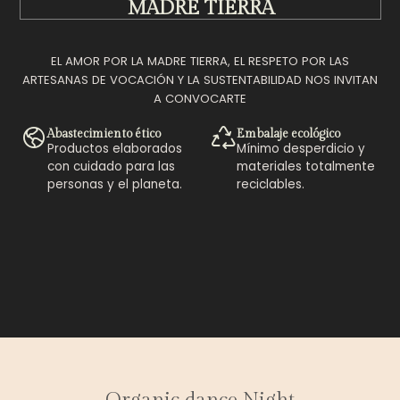
MADRE TIERRA
EL AMOR POR LA MADRE TIERRA, EL RESPETO POR LAS
ARTESANAS DE VOCACIÓN Y LA SUSTENTABILIDAD NOS INVITAN
A CONVOCARTE
Abastecimiento ético
Embalaje ecológico
Productos elaborados
Mínimo desperdicio y
con cuidado para las
materiales totalmente
personas y el planeta.
reciclables.
Productos Orgábicos
Libros & Oráculos
Sahumos, inciensos y otros
Cosmética Ecológica