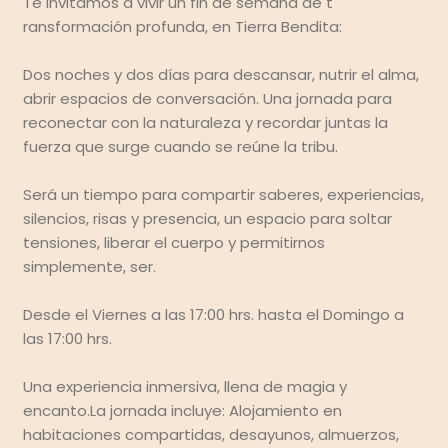
Te invitamos a vivir un fin de semana de ​t​
ransformación profunda, en Tierra Bendita:
Dos noches y dos días para descansar, nutrir el alma,
abrir espacios de conversación​.​ Una jornada para
reconectar con la naturaleza y recordar ​j​untas la
fuerza que surge cuando se reúne ​l​a tribu.
Será un tiempo para compartir saberes, experiencias,
silencios, risas y presencia, un espacio para soltar
tensiones, liberar el cuerpo y permitirnos
simplemente​, ser.
Desde el ​Viernes a las 17:00 hrs​. hasta el ​Domingo a
las 17:00 hrs​.
Una experiencia inmersiva, llena de magia y
encanto.La jornada incluye: Alojamiento en
habitaciones compartidas, desayunos, almuerzos,