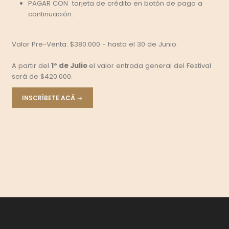
PAGAR CON tarjeta de crédito en botón de pago a
continuación.
Valor Pre-Venta: $380.000 - hasta el 30 de Junio.
A partir del
1º de Julio
el valor entrada general del Festival
será de $420.000.
INSCRÍBETE ACÁ
Prácticas
Exponente
Saludables